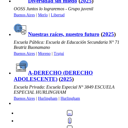
Diversidad sin miedo
(
2025
)
OOSS Juntos lo lograremos - Grupo juvenil
Buenos Aires
|
Merlo
|
Libertad
Nuestras raíces, nuestro futuro
(
2025
)
Escuela Pública: Escuela de Educación Secundaria N° 71
Beatriz Buonamano
Buenos Aires
|
Moreno
|
Trujuí
A-DERECHO (DERECHO
ADOLESCENTE)
(
2025
)
Escuela Privada: Escuela Especial N° 3849 ESCUELA
ESPECIAL HURLINGHAM
Buenos Aires
|
Hurlingham
|
Hurlingham
←
1