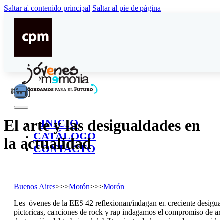
Saltar al contenido principal
Saltar al pie de página
El arte y las desigualdades en
INICIO
CATÁLOGO
la actualidad
CONTACTO
Buenos Aires
>>>
Morón
>>>
Morón
Les jóvenes de la EES 42 reflexionan/indagan en creciente desiguald
pictoricas, canciones de rock y rap indagamos el compromiso de artis