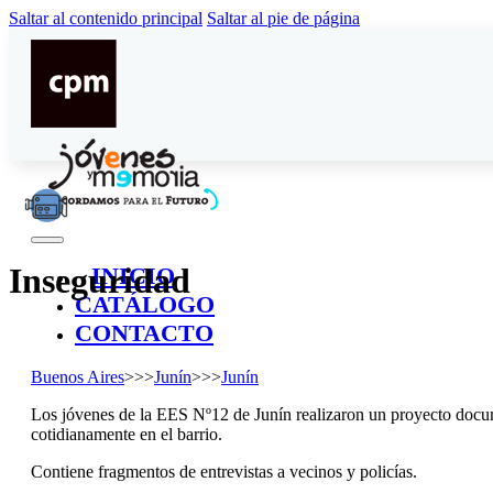
Saltar al contenido principal
Saltar al pie de página
Inseguridad
INICIO
CATÁLOGO
CONTACTO
Buenos Aires
>>>
Junín
>>>
Junín
Los jóvenes de la EES Nº12 de Junín realizaron un proyecto docume
cotidianamente en el barrio.
Contiene fragmentos de entrevistas a vecinos y policías.