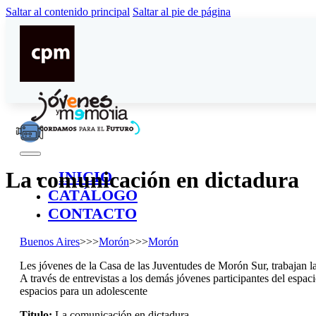
Saltar al contenido principal
Saltar al pie de página
La comunicación en dictadura
INICIO
CATÁLOGO
CONTACTO
Buenos Aires
>>>
Morón
>>>
Morón
Les jóvenes de la Casa de las Juventudes de Morón Sur, trabajan la
A través de entrevistas a los demás jóvenes participantes del espac
espacios para un adolescente
Titulo:
La comunicación en dictadura