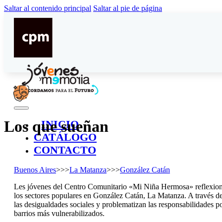
Saltar al contenido principal
Saltar al pie de página
Los que sueñan
INICIO
CATÁLOGO
CONTACTO
Buenos Aires
>>>
La Matanza
>>>
González Catán
Les jóvenes del Centro Comunitario «Mi Niña Hermosa» reflexionan
los sectores populares en González Catán, La Matanza. A través de
las desigualdades sociales y problematizan las responsabilidades pol
barrios más vulnerabilizados.