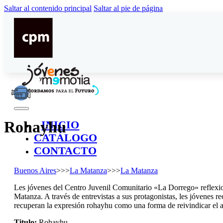
Saltar al contenido principal
Saltar al pie de página
Rohayhu
INICIO
CATÁLOGO
CONTACTO
Buenos Aires
>>>
La Matanza
>>>
La Matanza
Les jóvenes del Centro Juvenil Comunitario «La Dorrego» reflexio
Matanza. A través de entrevistas a sus protagonistas, les jóvenes r
recuperan la expresión rohayhu como una forma de reivindicar el afe
Titulo:
Rohayhu