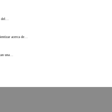
ca del…
cientizar acerca de…
lizan una…