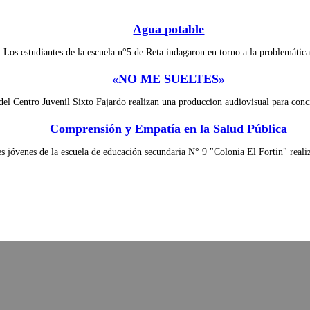
Agua potable
Los estudiantes de la escuela n°5 de Reta indagaron en torno a la problemáti
«NO ME SUELTES»
del Centro Juvenil Sixto Fajardo realizan una produccion audiovisual para con
Comprensión y Empatía en la Salud Pública
s jóvenes de la escuela de educación secundaria N° 9 "Colonia El Fortin" rea