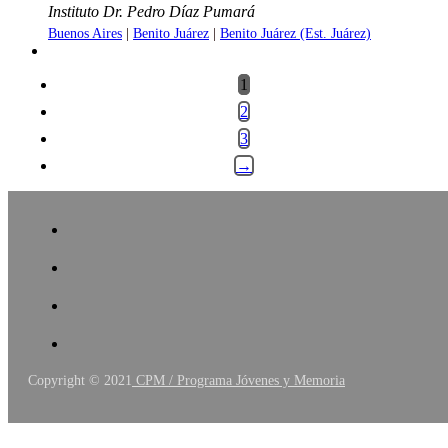
Instituto Dr. Pedro Díaz Pumará
Buenos Aires
|
Benito Juárez
|
Benito Juárez (Est. Juárez)
1
2
3
→
Copyright © 2021
CPM / Programa Jóvenes y Memoria