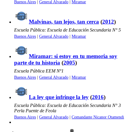
Buenos Aires
|
General Alvarado
|
Miramar
Malvinas, tan lejos, tan cerca
(
2012
)
Escuela Pública: Escuela de Educación Secundaria N° 5
Buenos Aires
|
General Alvarado
|
Miramar
Miramar: si estoy en tu memoria soy
parte de tu historia
(
2005
)
Escuela Pública EEM Nº1
Buenos Aires
|
General Alvarado
|
Miramar
La ley que infringe la ley
(
2016
)
Escuela Pública: Escuela de Educación Secundaria N° 3
Perla Puente de Feola
Buenos Aires
|
General Alvarado
|
Comandante Nicanor Otamendi