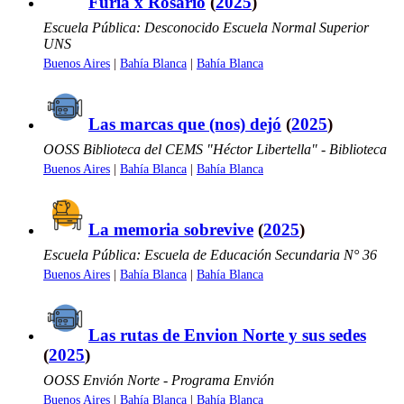
Furia x Rosario
(
2025
)
Escuela Pública: Desconocido Escuela Normal Superior
UNS
Buenos Aires
|
Bahía Blanca
|
Bahía Blanca
Las marcas que (nos) dejó
(
2025
)
OOSS Biblioteca del CEMS "Héctor Libertella" - Biblioteca
Buenos Aires
|
Bahía Blanca
|
Bahía Blanca
La memoria sobrevive
(
2025
)
Escuela Pública: Escuela de Educación Secundaria N° 36
Buenos Aires
|
Bahía Blanca
|
Bahía Blanca
Las rutas de Envion Norte y sus sedes
(
2025
)
OOSS Envión Norte - Programa Envión
Buenos Aires
|
Bahía Blanca
|
Bahía Blanca