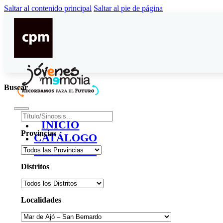
Saltar al contenido principal
Saltar al pie de página
Buscar
INICIO
Provincias
CATÁLOGO
CONTACTO
Distritos
Localidades