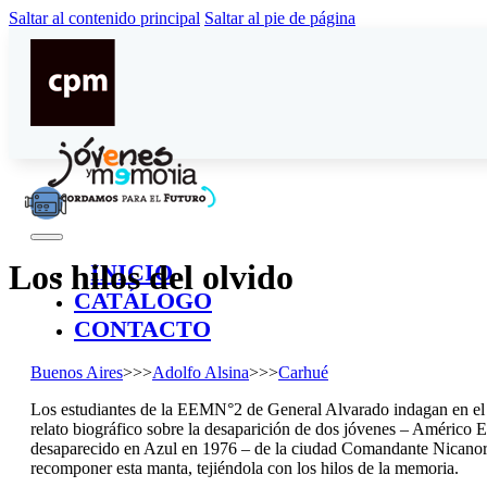
Saltar al contenido principal
Saltar al pie de página
Los hilos del olvido
INICIO
CATÁLOGO
CONTACTO
Buenos Aires
>>>
Adolfo Alsina
>>>
Carhué
Los estudiantes de la EEMN°2 de General Alvarado indagan en el impa
relato biográfico sobre la desaparición de dos jóvenes – Américo 
desaparecido en Azul en 1976 – de la ciudad Comandante Nicanor 
recomponer esta manta, tejiéndola con los hilos de la memoria.