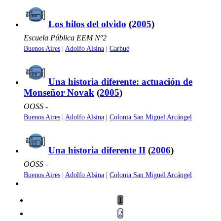
Los hilos del olvido
(
2005
)
Escuela Pública EEM Nº2
Buenos Aires
|
Adolfo Alsina
|
Carhué
Una historia diferente: actuación de
Monseñor Novak
(
2005
)
OOSS -
Buenos Aires
|
Adolfo Alsina
|
Colonia San Miguel Arcángel
Una historia diferente II
(
2006
)
OOSS -
Buenos Aires
|
Adolfo Alsina
|
Colonia San Miguel Arcángel
1
2