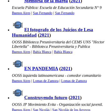
Memoria de la marea
(
2021
)
Escuela Pública: Escuela de Educación Secundaria N° 9
Buenos Aires
|
San Fernando
|
San Fernando
El fotografo de los Juicios de Lesa
Humanidad
(
2021
)
OOSS Biblioteca Preuniversitaria del CEMS UNS "Hector
Libertella" - Biblioteca Preuniversitaria y Publica
Buenos Aires
|
Bahía Blanca
|
Bahía Blanca
EN PANDEMIA
(
2021
)
OOSS izquierda latinoamericana - comedor comunitario
Buenos Aires
|
Lomas de Zamora
|
Lomas de Zamora
Construyendo futuro
(
2021
)
OOSS JP Movimiento Evita - Organización social juvenil.
Buenos Aires
|
San Nicolás
|
San Nicolás de los Arroyos